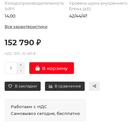
Холодопроизводительность
Уровень шума внутреннего
(кВт)
блока (дБ)
14,00
42/44/47
Все характеристики
152 790 ₽
НДС 20%: 25 465 ₽
В корзину
В закладки
В сравнение
Работаем с НДС
Самовывоз сегодня, бесплатно